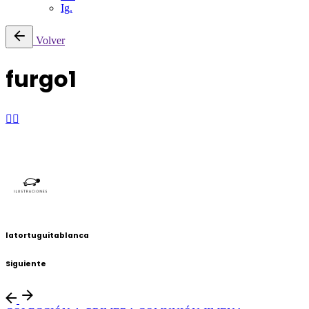
Ig.
Saltar
Volver
al
contenido
furgo1
latortuguitablanca
Siguiente