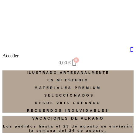
Acceder
0
0,00
€
ILUSTRADO ARTESANALMENTE
EN MI ESTUDIO
MATERIALES PREMIUM
SELECCIONADOS
DESDE 2015 CREANDO
RECUERDOS INOLVIDABLES
VACACIONES DE VERANO
Los pedidos hasta el 23 de agosto se enviarán
la semana del 24 de agosto.