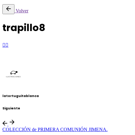
Saltar
Volver
al
contenido
trapillo8
latortuguitablanca
Siguiente
COLECCIÓN de PRIMERA COMUNIÓN JIMENA.