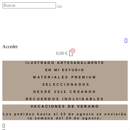
Acceder
0
0,00
€
ILUSTRADO ARTESANALMENTE
EN MI ESTUDIO
MATERIALES PREMIUM
SELECCIONADOS
DESDE 2015 CREANDO
RECUERDOS INOLVIDABLES
VACACIONES DE VERANO
Los pedidos hasta el 23 de agosto se enviarán
la semana del 24 de agosto.