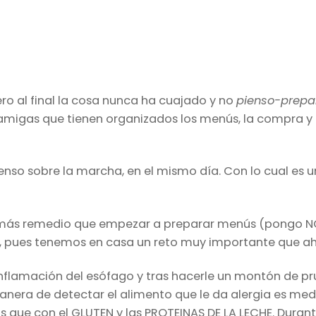
ero al final la cosa nunca ha cuajado y no
pienso-prepa
amigas que tienen organizados los menús, la compra y
enso sobre la marcha, en el mismo día. Con lo cual es u
 más remedio que empezar a preparar menús (pongo NO
), pues tenemos en casa un reto muy importante que ah
inflamación del esófago y tras hacerle un montón de pr
manera de detectar el alimento que le da alergia es med
que con el GLUTEN y las PROTEINAS DE LA LECHE. Duran