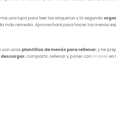
me una lupa para leer las etiquetas y lo segundo
organ
más remedio. Aprovecharé para hacer los menús especia
o son unas
plantillas de menús para rellenar
, y he pr
s
descargar
, compartir, rellenar y poner con
imanes
en 