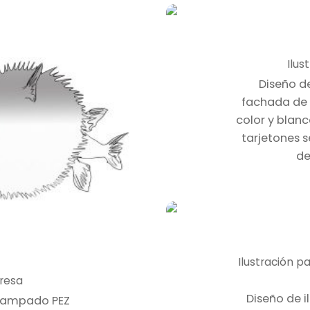
Ilus
Diseño de
fachada de l
color y blanc
tarjetones 
de
Ilustración 
presa
Diseño de i
estampado PEZ