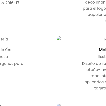
deco infan
W 2016-17.
para el logo
papelería
lería
Mo
presa
Ilus
lérgenos para
Diseño de il
otoño-inv
ropa inf
aplicados 
tarje