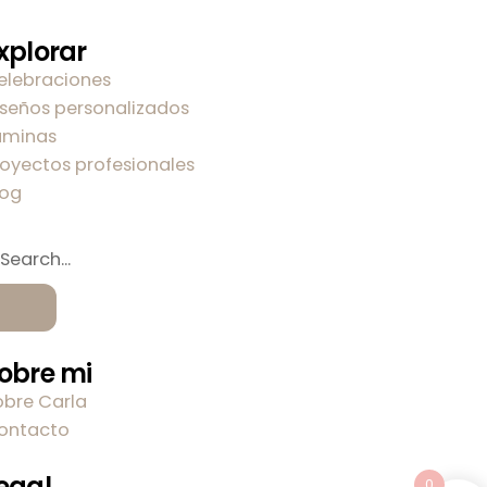
xplorar
elebraciones
iseños personalizados
áminas
royectos profesionales
log
obre mi
obre Carla
ontacto
egal
0