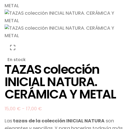
En stock
TAZAS colección
INICIAL NATURA.
CERÁMICA Y METAL
15,00
€
-
17,00
€
Las
tazas de la colección INICIAL NATURA
son
elegantes y sencillas. Y para hacerlas todavía más