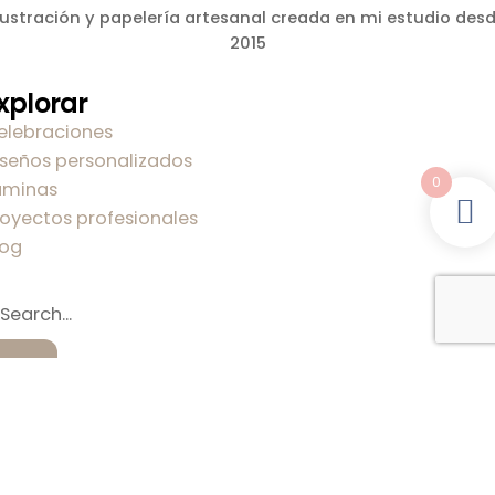
lustración y papelería artesanal creada en mi estudio des
2015
xplorar
elebraciones
iseños personalizados
0
áminas
royectos profesionales
log
obre mi
obre Carla
ontacto