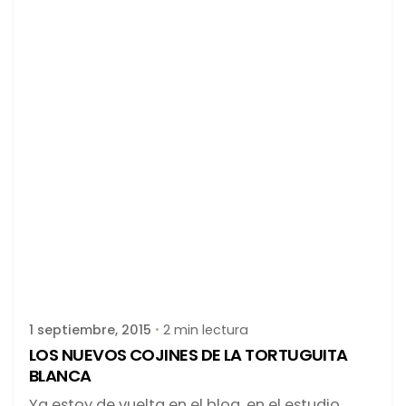
Publicado por
latortuguitablanca
1 septiembre, 2015
2 min lectura
LOS NUEVOS COJINES DE LA TORTUGUITA
BLANCA
Ya estoy de vuelta en el blog, en el estudio