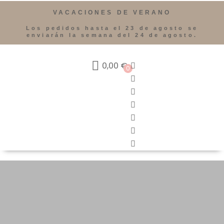
VACACIONES DE VERANO
Los pedidos hasta el 23 de agosto se
enviarán la semana del 24 de agosto.
0,00
€
0