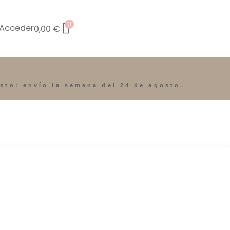
0
Acceder
0,00
€
osto: envío la semana del 24 de agosto.