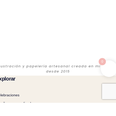
0
Ilustración y papelería artesanal creada en mi estudi
desde 2015
xplorar
lebraciones
seños personalizados
minas