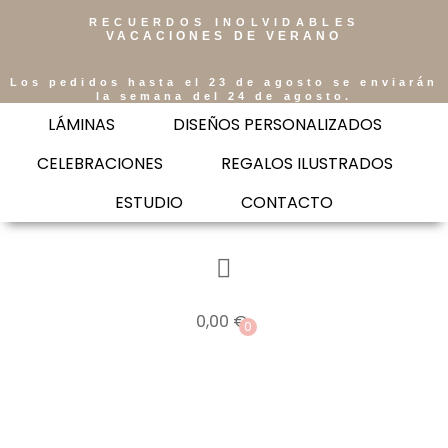
RECUERDOS INOLVIDABLES
VACACIONES DE VERANO
Los pedidos hasta el 23 de agosto se enviarán
la semana del 24 de agosto.
LÁMINAS
DISEÑOS PERSONALIZADOS
CELEBRACIONES
REGALOS ILUSTRADOS
ESTUDIO
CONTACTO
0,00
€
0
Saltar
al
contenido