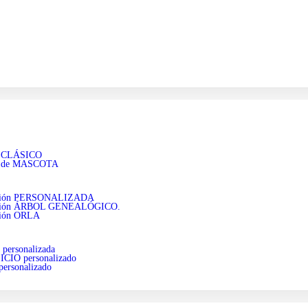
o CLÁSICO
o de MASCOTA
ación PERSONALIZADA
ación ÁRBOL GENEALÓGICO.
ación ORLA
personalizada
CIO personalizado
ersonalizado