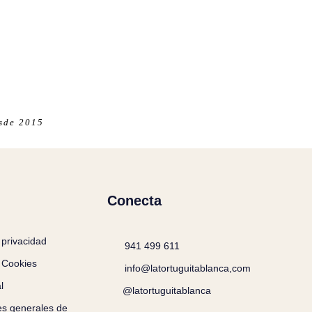
esde 2015
Conecta
 privacidad
941 499 611
e Cookies
info@latortuguitablanca,com
l
@latortuguitablanca
es generales de