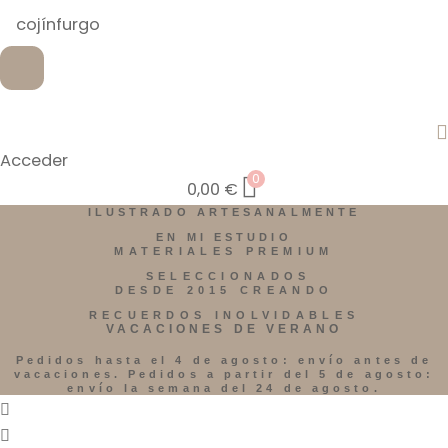
Acceder
0
0,00
€
ILUSTRADO ARTESANALMENTE
EN MI ESTUDIO
MATERIALES PREMIUM
SELECCIONADOS
DESDE 2015 CREANDO
RECUERDOS INOLVIDABLES
VACACIONES DE VERANO
Pedidos hasta el 4 de agosto: envío antes de
vacaciones. Pedidos a partir del 5 de agosto:
envío la semana del 24 de agosto.