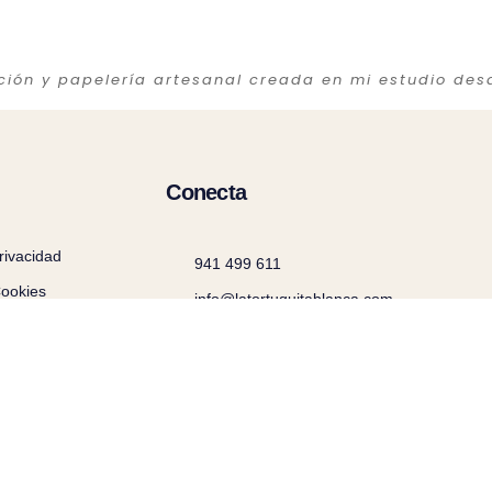
ación y papelería artesanal creada en mi estudio des
Conecta
privacidad
941 499 611
Cookies
info@latortuguitablanca,com
@latortuguitablanca
 generales de