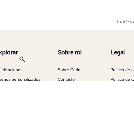
Ilustr
xplorar
Sobre mi
Legal
lebraciones
Sobre Carla
Política de 
seños personalizados
Contacto
Política de 
minas
Aviso Legal
oyectos profesionales
Condiciones
og
compra