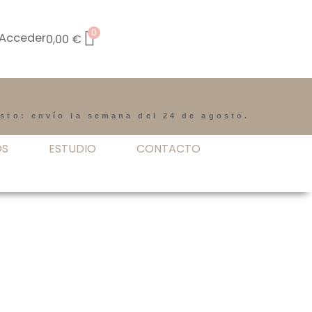
0
Acceder
0,00
€
osto: envío la semana del 24 de agosto.
OS
ESTUDIO
CONTACTO