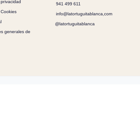
 privacidad
941 499 611
e Cookies
info@latortuguitablanca,com
l
@latortuguitablanca
es generales de