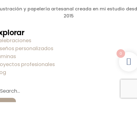
lustración y papelería artesanal creada en mi estudio des
2015
xplorar
elebraciones
iseños personalizados
0
áminas
royectos profesionales
log
obre mi
obre Carla