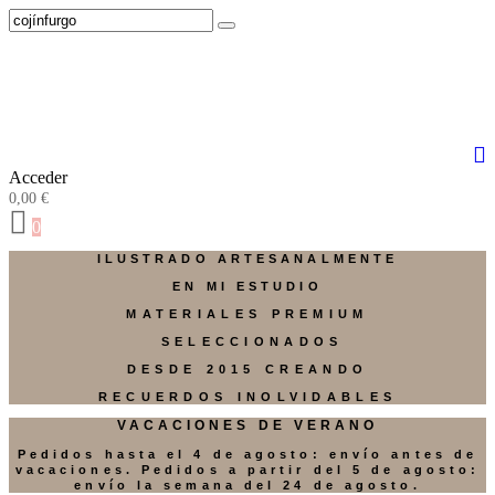
Acceder
0,00
€
0
ILUSTRADO ARTESANALMENTE
EN MI ESTUDIO
MATERIALES PREMIUM
SELECCIONADOS
DESDE 2015 CREANDO
RECUERDOS INOLVIDABLES
VACACIONES DE VERANO
Pedidos hasta el 4 de agosto: envío antes de
vacaciones. Pedidos a partir del 5 de agosto:
envío la semana del 24 de agosto.