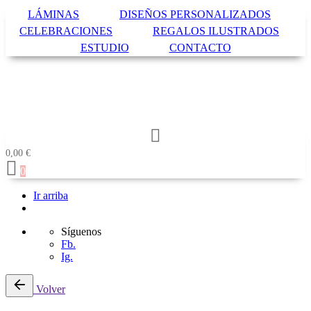
LÁMINAS
DISEÑOS PERSONALIZADOS
CELEBRACIONES
REGALOS ILUSTRADOS
ESTUDIO
CONTACTO
0,00
€
0
Ir arriba
Síguenos
Fb.
Ig.
Saltar
Volver
al
contenido