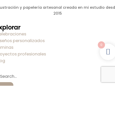
lustración y papelería artesanal creada en mi estudio des
2015
xplorar
elebraciones
iseños personalizados
0
áminas
royectos profesionales
log
obre mi
obre Carla