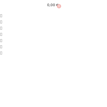
0,00
€
0
Saltar
al
contenido