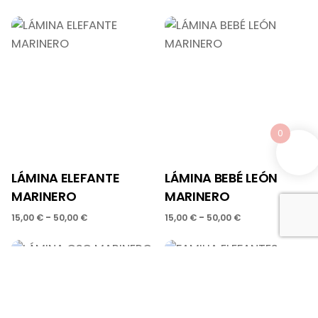
precios:
de
desde
precios:
25,00 €
desde
hasta
15,00 €
50,00 €
hasta
50,00 €
0
LÁMINA ELEFANTE
LÁMINA BEBÉ LEÓN
MARINERO
MARINERO
Rango
Rango
-
-
15,00
€
50,00
€
15,00
€
50,00
€
de
de
precios:
precios:
desde
desde
15,00 €
15,00 €
hasta
hasta
50,00 €
50,00 €