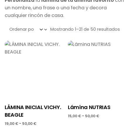
Personaliza
la
lámina de tu animal favorito
con
un nombre, una frase o una fecha y decora
cualquier rincón de casa.
Orden
Mostrando 1–21 de 50 resultados
LÁMINA INICIAL VICHY.
Lámina NUTRIAS
BEAGLE
Rango
-
15,00
€
50,00
€
de
Rango
-
19,00
€
50,00
€
precios:
de