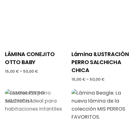
25,00 €
15,00 €
hasta
hasta
50,00 €
50,00 €
LÁMINA CONEJITO
Lámina ILUSTRACIÓN
OTTO BABY
PERRO SALCHICHA
CHICA
Rango
-
15,00
€
50,00
€
de
Rango
-
15,00
€
50,00
€
precios:
de
desde
precios:
15,00 €
desde
hasta
15,00 €
50,00 €
hasta
50,00 €