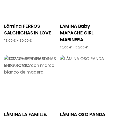
Lámina PERROS
LÁMINA Baby
SALCHICHAS IN LOVE
MAPACHE GIRL
MARINERA
Rango
-
15,00
€
50,00
€
de
Rango
-
15,00
€
50,00
€
precios:
de
desde
precios:
15,00 €
desde
hasta
15,00 €
50,00 €
hasta
50,00 €
LÁMINA LA FAMILLE.
LÁMINA OSO PANDA