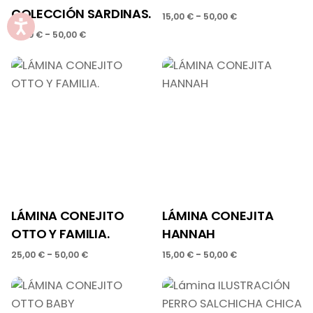
COLECCIÓN SARDINAS.
Rango
-
15,00
€
50,00
€
de
Rango
-
15,00
€
50,00
€
precios:
de
desde
precios:
15,00 €
desde
hasta
15,00 €
50,00 €
hasta
50,00 €
LÁMINA CONEJITO
LÁMINA CONEJITA
OTTO Y FAMILIA.
HANNAH
Rango
Rango
-
-
25,00
€
50,00
€
15,00
€
50,00
€
de
de
precios:
precios:
desde
desde