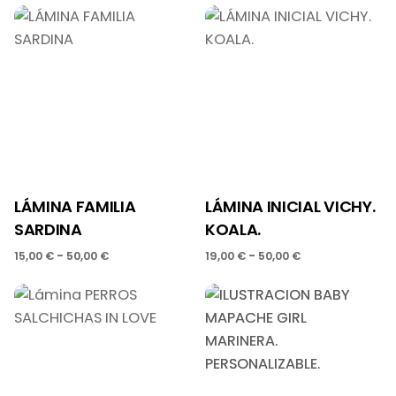
desde
precios:
15,00 €
desde
hasta
19,00 €
50,00 €
hasta
50,00 €
LÁMINA FAMILIA
LÁMINA INICIAL VICHY.
SARDINA
KOALA.
Rango
Rango
-
-
15,00
€
50,00
€
19,00
€
50,00
€
de
de
precios:
precios:
desde
desde
15,00 €
19,00 €
hasta
hasta
50,00 €
50,00 €