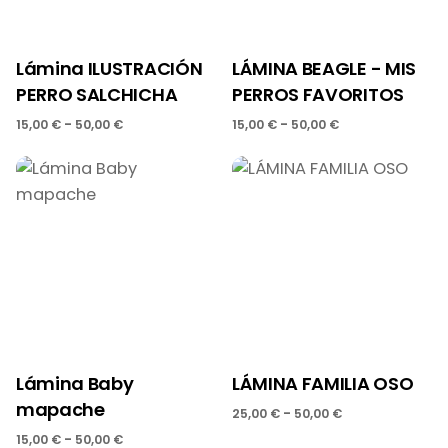
Lámina ILUSTRACIÓN
LÁMINA BEAGLE - MIS
PERRO SALCHICHA
PERROS FAVORITOS
Rango
Rango
-
-
15,00
€
50,00
€
15,00
€
50,00
€
de
de
precios:
precios:
desde
desde
15,00 €
15,00 €
hasta
hasta
50,00 €
50,00 €
Lámina Baby
LÁMINA FAMILIA OSO
mapache
Rango
-
25,00
€
50,00
€
de
Rango
-
15,00
€
50,00
€