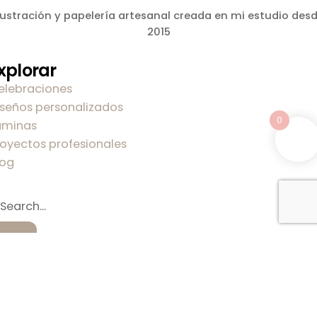
lustración y papelería artesanal creada en mi estudio des
2015
xplorar
elebraciones
iseños personalizados
0
áminas
royectos profesionales
log
obre mi
obre Carla
ontacto