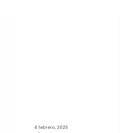
Publicado por
latortuguitablanca
4 febrero, 2025