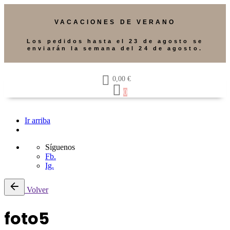
VACACIONES DE VERANO
Los pedidos hasta el 23 de agosto se
enviarán la semana del 24 de agosto.
0,00
€
0
Ir arriba
Síguenos
Fb.
Ig.
Volver
foto5