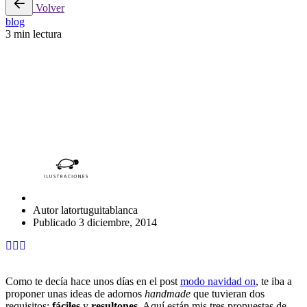
Volver
blog
3 min lectura
DIY: 3 IDEAS DE ADORNOS
NAVIDEÑOS HANDMADE
Autor
latortuguitablanca
Publicado
3 diciembre, 2014
Como te decía hace unos días en el post
modo navidad on
, te iba a
proponer unas ideas de adornos
handmade
que tuvieran dos
requisitos:
fáciles
y
resultones
. Aquí están mis tres propuestas de