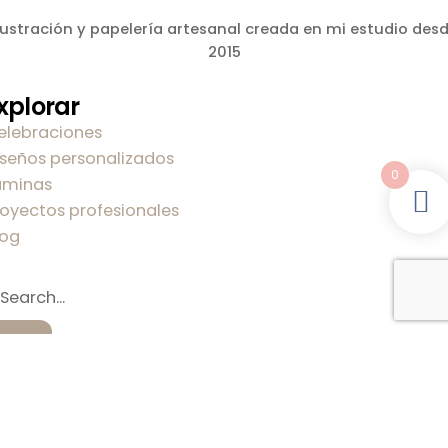
lustración y papelería artesanal creada en mi estudio des
2015
xplorar
elebraciones
iseños personalizados
0
áminas
royectos profesionales
log
obre mi
obre Carla