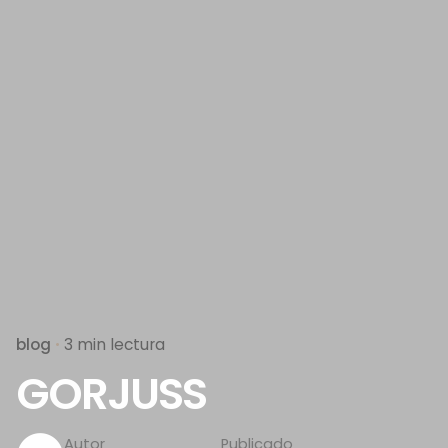
blog
3 min lectura
GORJUSS
Autor
Publicado