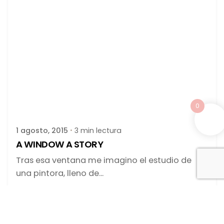
Publicado por
latortuguitablanca
0
1 agosto, 2015
3 min lectura
A WINDOW A STORY
Tras esa ventana me imagino el estudio de
una pintora, lleno de...
blog
Leer más