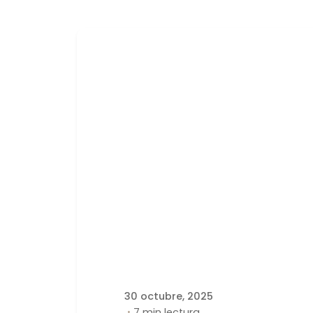
Publicado por
latortuguitablanca
30 octubre, 2025
7 min lectura