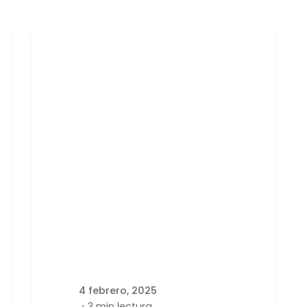
Publicado por
latortuguitablanca
4 febrero, 2025
3 min lectura