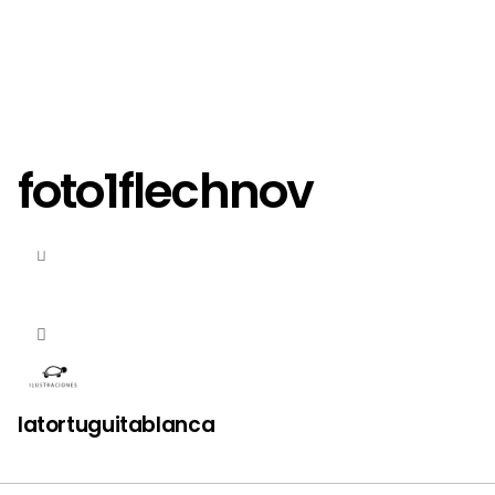
foto1flechnov
latortuguitablanca