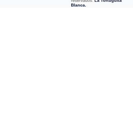
reservados.
La Tortuguita
Blanca.