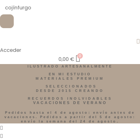
Acceder
0
0,00
€
ILUSTRADO ARTESANALMENTE
EN MI ESTUDIO
MATERIALES PREMIUM
SELECCIONADOS
DESDE 2015 CREANDO
RECUERDOS INOLVIDABLES
VACACIONES DE VERANO
Pedidos hasta el 4 de agosto: envío antes de
vacaciones. Pedidos a partir del 5 de agosto:
envío la semana del 24 de agosto.