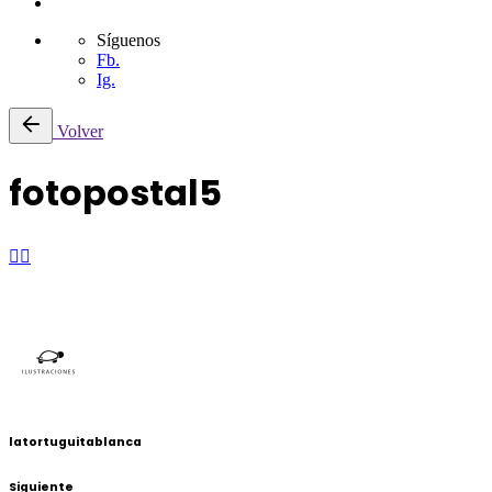
Síguenos
Fb.
Ig.
Volver
fotopostal5
latortuguitablanca
Siguiente