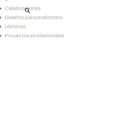
Celebraciones
Diseños personalizados
Láminas
Proyectos profesionales
Blog
Sobre mi
Sobre Carla
Contacto