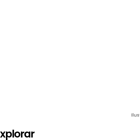
Ilu
xplorar