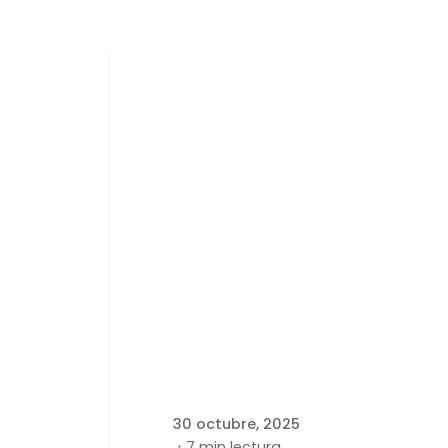
Publicado por
latortuguitablanca
30 octubre, 2025
7 min lectura