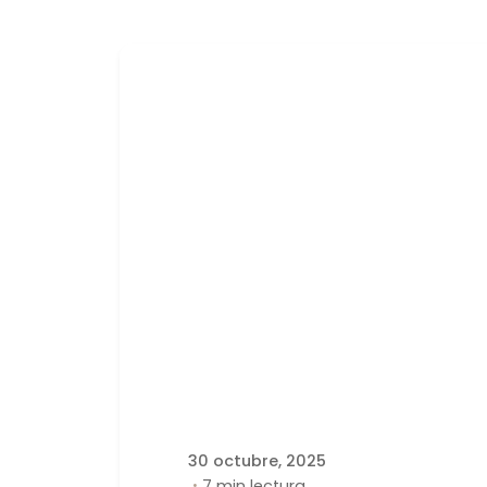
Publicado por
latortuguitablanca
30 octubre, 2025
7 min lectura