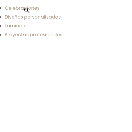
Celebraciones
Diseños personalizados
Láminas
Proyectos profesionales
Blog
Sobre mi
Sobre Carla
Contacto