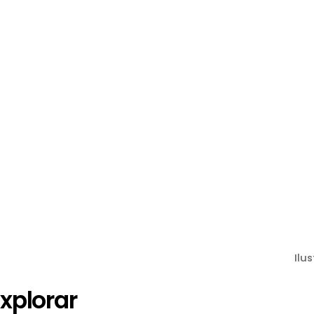
Ilu
xplorar