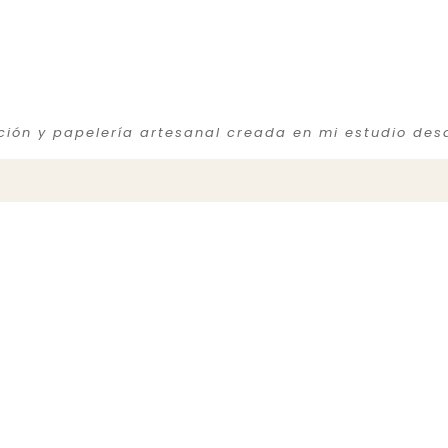
ación y papelería artesanal creada en mi estudio des
Conecta
privacidad
941 499 611
Cookies
info@latortuguitablanca,com
@latortuguitablanca
 generales de