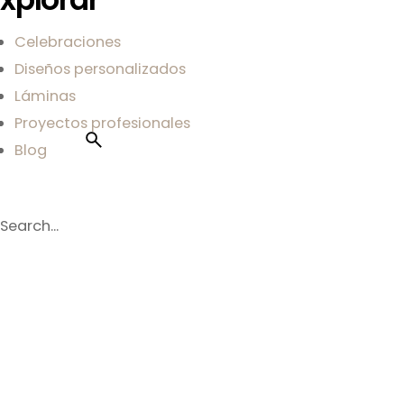
Celebraciones
Diseños personalizados
Láminas
Proyectos profesionales
Blog
Sobre mi
Sobre Carla
Contacto