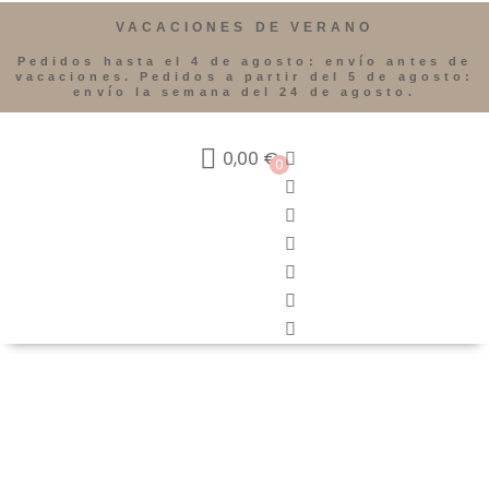
VACACIONES DE VERANO
Pedidos hasta el 4 de agosto: envío antes de
vacaciones. Pedidos a partir del 5 de agosto:
envío la semana del 24 de agosto.
0,00
€
0