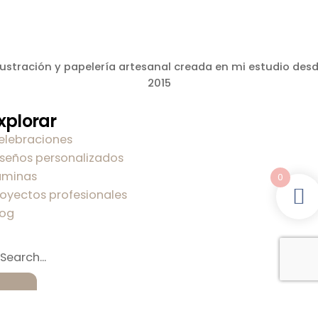
lustración y papelería artesanal creada en mi estudio des
2015
xplorar
elebraciones
iseños personalizados
áminas
0
royectos profesionales
log