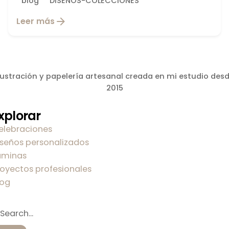
blog
DISEÑOS-COLECCIONES
Leer más
lustración y papelería artesanal creada en mi estudio des
2015
xplorar
elebraciones
iseños personalizados
áminas
royectos profesionales
log