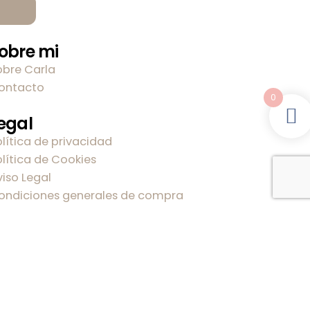
obre mi
obre Carla
ontacto
0
egal
olítica de privacidad
olítica de Cookies
viso Legal
ondiciones generales de compra
onecta
941 499 611
info@latortuguitablanca,com
@latortuguitablanca