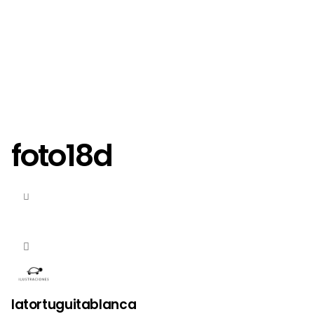
foto18d
latortuguitablanca