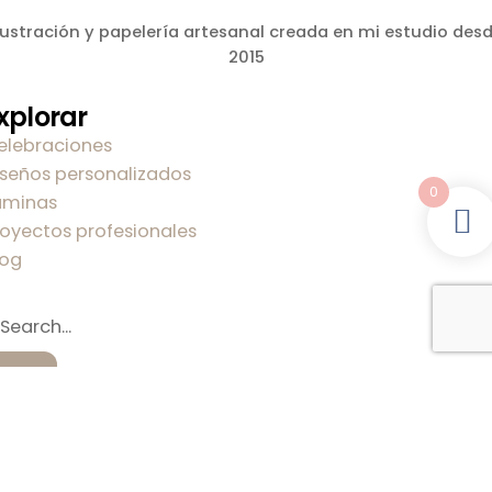
lustración y papelería artesanal creada en mi estudio des
2015
xplorar
elebraciones
iseños personalizados
0
áminas
royectos profesionales
log
obre mi
obre Carla