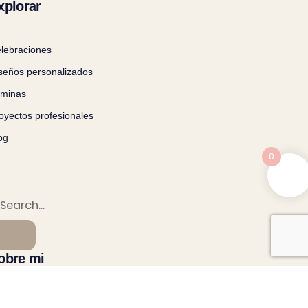
xplorar
lebraciones
seños personalizados
minas
oyectos profesionales
og
0
obre mi
bre Carla