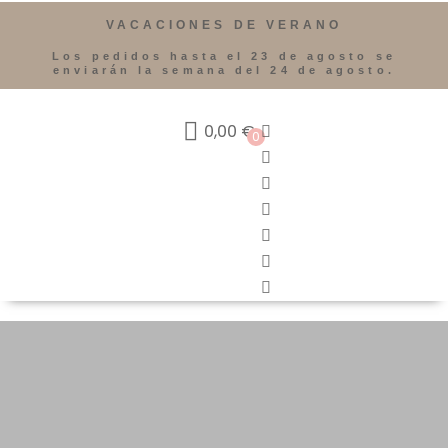
VACACIONES DE VERANO
Los pedidos hasta el 23 de agosto se
enviarán la semana del 24 de agosto.
0,00
€
0