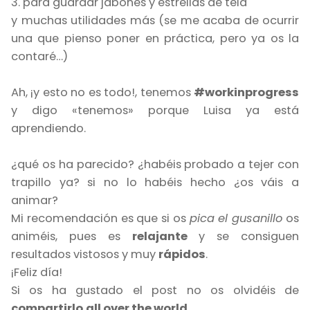
3. para guardar jabones y estrellas de tela
y muchas utilidades más (se me acaba de ocurrir
una que pienso poner en práctica, pero ya os la
contaré…)
Ah, ¡y esto no es todo!, tenemos
#workinprogress
y digo «tenemos» porque Luisa ya está
aprendiendo.
¿qué os ha parecido? ¿habéis probado a tejer con
trapillo ya? si no lo habéis hecho ¿os váis a
animar?
Mi recomendación es que si os
pica el gusanillo
os
animéis, pues es
relajante
y se consiguen
resultados vistosos y muy
rápidos
.
¡Feliz día!
Si os ha gustado el post no os olvidéis de
compartirlo
all over the world