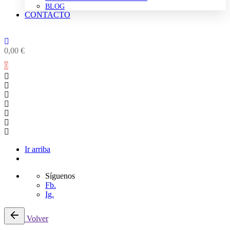
BLOG
CONTACTO
0,00
€
0
Ir arriba
Síguenos
Fb.
Ig.
Saltar
Volver
al
contenido