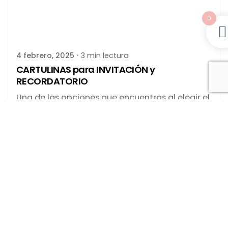
0
Publicado por
latortuguitablanca
4 febrero, 2025
3 min lectura
CARTULINAS para INVITACIÓN y
RECORDATORIO
Una de las opciones que encuentras al elegir el
formato de los...
blog
DISEÑOS-COLECCIONES
Leer más