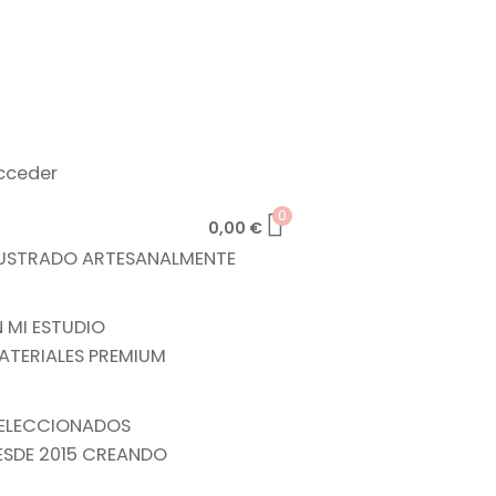
cceder
0
0,00
€
LUSTRADO ARTESANALMENTE
N MI ESTUDIO
ATERIALES PREMIUM
ELECCIONADOS
ESDE 2015 CREANDO