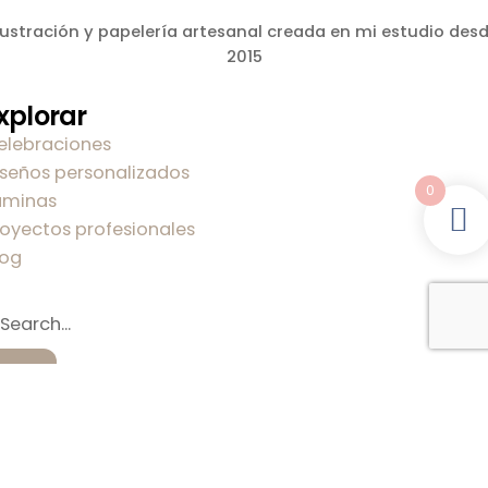
lustración y papelería artesanal creada en mi estudio des
2015
xplorar
elebraciones
iseños personalizados
0
áminas
royectos profesionales
log
obre mi
obre Carla