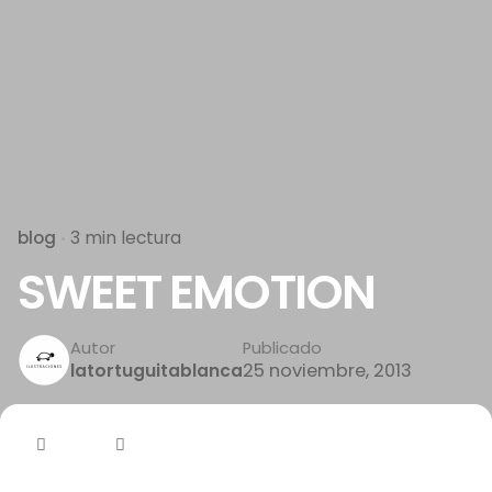
blog
3 min lectura
SWEET EMOTION
Autor
Publicado
25 noviembre, 2013
latortuguitablanca