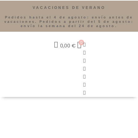
VACACIONES DE VERANO
Pedidos hasta el 4 de agosto: envío antes de
vacaciones. Pedidos a partir del 5 de agosto:
envío la semana del 24 de agosto.
0
0,00
€