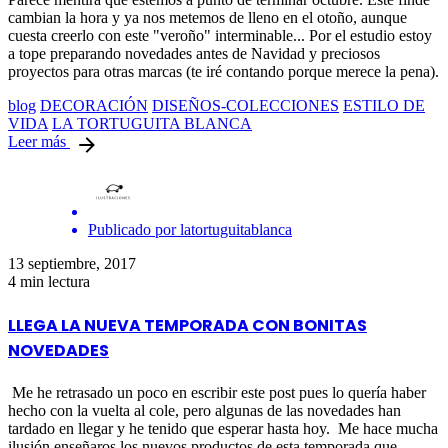
cambian la hora y ya nos metemos de lleno en el otoño, aunque
cuesta creerlo con este "veroño" interminable... Por el estudio estoy
a tope preparando novedades antes de Navidad y preciosos
proyectos para otras marcas (te iré contando porque merece la pena).
blog
DECORACIÓN
DISEÑOS-COLECCIONES
ESTILO DE
VIDA
LA TORTUGUITA BLANCA
Leer más
Publicado por
latortuguitablanca
13 septiembre, 2017
4 min lectura
LLEGA LA NUEVA TEMPORADA CON BONITAS
NOVEDADES
Me he retrasado un poco en escribir este post pues lo quería haber
hecho con la vuelta al cole, pero algunas de las novedades han
tardado en llegar y he tenido que esperar hasta hoy. Me hace mucha
ilusión enseñaros los nuevos productos de esta temporada que