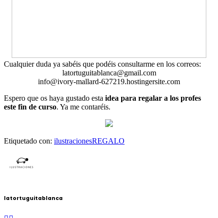
Cualquier duda ya sabéis que podéis consultarme en los correos:
latortuguitablanca@gmail.com
info@ivory-mallard-627219.hostingersite.com
Espero que os haya gustado esta
idea para regalar a los profes
este fin de curso
. Ya me contaréis.
Etiquetado con:
ilustraciones
REGALO
latortuguitablanca