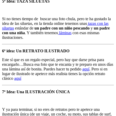
5ª Idea: TAZA SILUETAS
Si no tienes tiempo de buscar una foto chula, pero te ha gustado la
idea de las siluetas, en la tienda online tenemos unas
tazas con las
siluetas
estándar de
un padre con un niño pescando
y
un padre
con una niña
. Y también tenemos
láminas
con esas mismas
ilustraciones.
6ª idea: Un RETRATO ILUSTRADO
Este sí que es un regalo especial, pero hay que darse prisa para
encargarlo…Busca esa foto que te encanta y te preparo en unos días
una lámina así de bonita. Puedes hacer tu pedido
aquí
. Pero si en
lugar de ilustrado te apetece más realista tienes la opción retrato
clásico
aquí
7ª Idea: Una ILUSTRACIÓN ÚNICA
Y ya para terminar, si no eres de retratos pero te apetece una
ilustración única (de un viaje, un coche, su moto, sus tablas de surf,