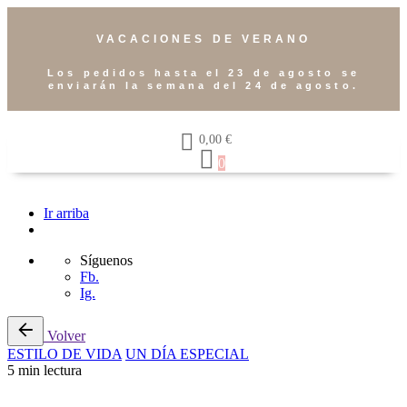
VACACIONES DE VERANO
Los pedidos hasta el 23 de agosto se
enviarán la semana del 24 de agosto.
0,00
€
0
Ir arriba
Síguenos
Fb.
Ig.
Volver
ESTILO DE VIDA
UN DÍA ESPECIAL
5 min lectura