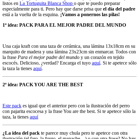
listos en
La Tortuguita Blanca Shop
o que te puedo preparar
especialmente para ti. Pero hay que darse prisa que
el día del padre
está a la vuelta de la esquina.
¡Vamos a ponernos las pilas!
1ª idea: PACK PARA EL MEJOR PADRE DEL MUNDO
Una caja kraft con una taza de cerámica, una lámina 13x18cm en su
marquito de madera y una lámina 23x23cm sin enmarcar. Todos con
la frase
Para el mejor padre del mundo
y un corazón en tejido
escocés. Delicioso, ¿verdad? Encarga el tuyo
aquí
. Si te apetece sólo
la taza la tienes
aquí
.
2ª idea: PACK YOU ARE THE BEST
Este pack
es igual que el anterior pero con la ilustración del perro
con pajarita escocesa y la frase You are the best. Si te apetece sólo la
taza, la tienes
aquí
¿La idea del pack
te parece muy chula pero te apetece con otra
ilustración (el faro, la furgo, el mapache…) o con otra frase? No hay