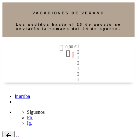
VACACIONES DE VERANO
Los pedidos hasta el 23 de agosto se
enviarán la semana del 24 de agosto.
0,00
€
0
Ir arriba
Síguenos
Fb.
Ig.