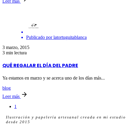
Leer más
Publicado por
latortuguitablanca
3 marzo, 2015
3 min lectura
QUÉ REGALAR EL DÍA DEL PADRE
Ya estamos en marzo y se acerca uno de los días más...
blog
Leer más
1
Ilustración y papelería artesanal creada en mi estudio
desde 2015