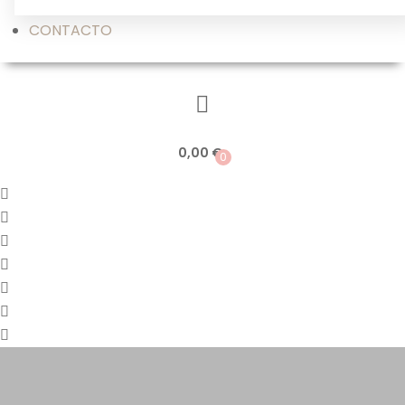
CONTACTO
0,00
€
0
Saltar
al
contenido